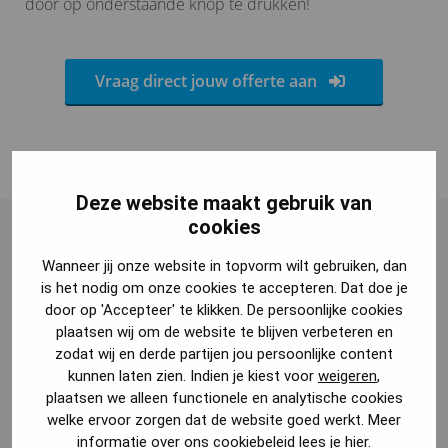
door op onderstaande knop te drukken!
Vraag direct jouw offerte aan
Deze website maakt gebruik van
cookies
Wat krijg je van ons bij een
Wanneer jij onze website in topvorm wilt gebruiken, dan
bouwtekening keuken?
is het nodig om onze cookies te accepteren. Dat doe je
door op 'Accepteer' te klikken. De persoonlijke cookies
plaatsen wij om de website te blijven verbeteren en
zodat wij en derde partijen jou persoonlijke content
Hierboven heb ik uitgelegd wat de voordelen zijn van
kunnen laten zien. Indien je kiest voor
weigeren
,
een bouwtekening van je keuken. Waarschijnlijk ben je
plaatsen we alleen functionele en analytische cookies
welke ervoor zorgen dat de website goed werkt. Meer
ook benieuwd wat je van ons krijgt als je een
informatie over ons cookiebeleid lees je
hier
.