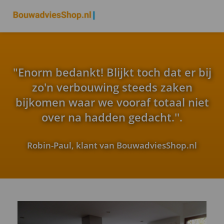
"Enorm bedankt! Blijkt toch dat er bij
zo'n verbouwing steeds zaken
bijkomen waar we vooraf totaal niet
over na hadden gedacht.''.
Robin-Paul, klant van BouwadviesShop.nl