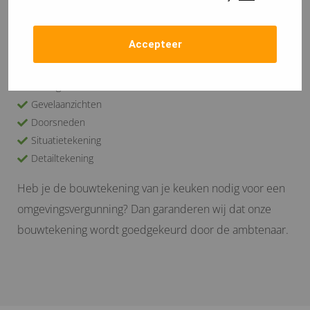
bouwtekening keuken bij ons besteld. Logisch
natuurlijk... Een bouwtekening keuken bestaat bij ons
Accepteer
uit de volgende onderdelen:
Plattegronden
Gevelaanzichten
Doorsneden
Situatietekening
Detailtekening
Heb je de bouwtekening van je keuken nodig voor een
omgevingsvergunning? Dan garanderen wij dat onze
bouwtekening wordt goedgekeurd door de ambtenaar.