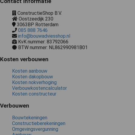
Contact informatie
ConstructieShop B.V.
Oostzeedijk 230
3063BP
Rotterdam
085 888 7646
info@bouwadviesshop.nl
KvK nummer: 83792066
BTW nummer: NL862990981B01
Kosten verbouwen
Kosten aanbouw
Kosten dakopbouw
Kosten nokverhoging
Verbouwkostencalculator
Kosten constructeur
Verbouwen
Bouwtekeningen
Constructieberekeningen
Omgevingsvergunning
Aanbouw