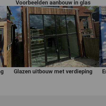
Voorbeelden aanbouw in glas
ng
Glazen uitbouw met verdieping
E