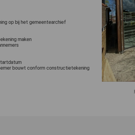
ing op bij het gemeentearchief
etekening maken
aannemers
startdatum
nnemer bouwt conform constructietekening