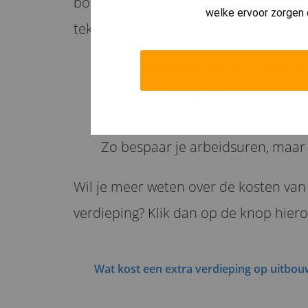
bouwtekening en constructieberekenin
welke ervoor zorgen 
tekeningen maakt een aannemer zijn 
Een goede tekenaar en construc
besparen. Dankzij een goed en ef
aannemer makkelijk bouwen en is
Zo bespaar je arbeidsuren, maar
Wil je meer weten over de kosten va
verdieping? Klik dan op de knop hier
Wat kost een extra verdieping op uitbou