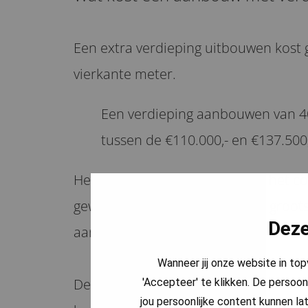
Een extra verdieping uitbouwen kost 
vierkante meter.
Een verdieping aanbouwen van 40
tussen de €110.000,- en €137.500,
Het formaat van de verdieping, het c
gewenste afwerking hebben de groots
Deze
aanbouw met verdieping.
Wanneer jij onze website in to
De definitieve kosten van de uitbouw
'Accepteer' te klikken. De persoon
jou persoonlijke content kunnen lat