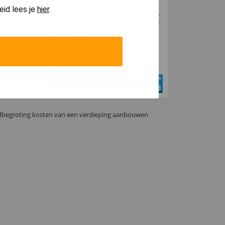
eid lees je
hier
.
begroting kosten van een verdieping aanbouwen