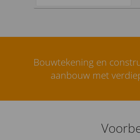
Bouwtekening en constru
aanbouw met verdiep
Voorbe