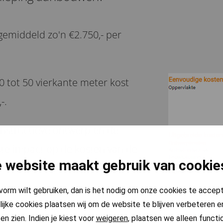
gemiddeld zo'n €2.750,- per
 tot 50 vierkante meter kost
-.
onstructieve ontwerp en de
te impact op de kosten van de
 website maakt gebruik van cookie
pvorm wilt gebruiken, dan is het nodig om onze cookies te accep
 worden vastgesteld, zodra de
lijke cookies plaatsen wij om de website te blijven verbeteren en
en zien. Indien je kiest voor
weigeren
, plaatsen we alleen functi