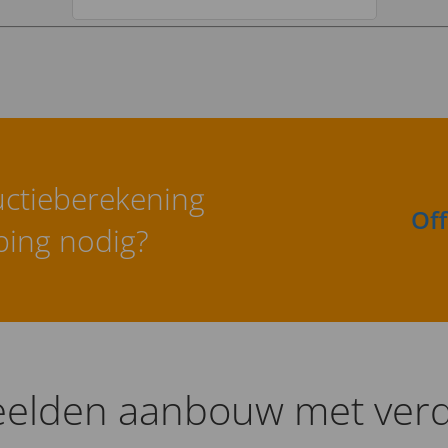
ctieberekening
Of
ing nodig?
elden aanbouw met verd