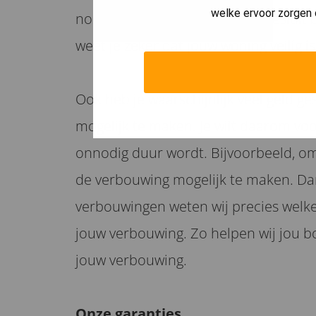
welke ervoor zorgen 
nodig om te voldoen aan het Besluit
weet je zeker dat jouw woning veilig i
Ook heb je waarschijnlijk veel geld 
mogelijk te maken. Je wilt daarom v
onnodig duur wordt. Bijvoorbeeld, om
de verbouwing mogelijk te maken. Da
verbouwingen weten wij precies welke 
jouw verbouwing. Zo helpen wij jou b
jouw verbouwing.
O
nze garanties