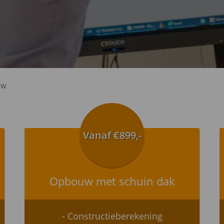
uw
Vanaf €899,-
Opbouw met schuin dak
- Constructieberekening