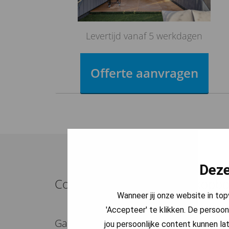
Levertijd vanaf 5 werkdagen
Offerte aanvragen
Deze
Constructieberekening dakopbo
Wanneer jij onze website in to
'Accepteer' te klikken. De persoon
Ga je een dakopbouw plaatsen? Dan h
jou persoonlijke content kunnen lat