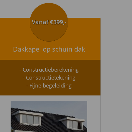
Vanaf €399,-
Dakkapel op schuin dak
- Constructieberekening
- Constructietekening
- Fijne begeleiding