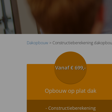
Dakopbouw
> Constructieberekening dakopbo
Vanaf € 699,-
Opbouw op plat dak
- Constructieberekening