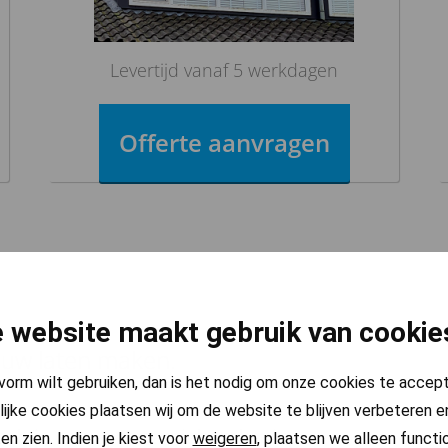
Levertijd vanaf 5 werkdagen
Offerte aanvragen
 website maakt gebruik van cookie
uw laten maken.
pvorm wilt gebruiken, dan is het nodig om onze cookies te accep
lijke cookies plaatsen wij om de website te blijven verbeteren en
eb je een constructieberekening
en zien. Indien je kiest voor
weigeren
, plaatsen we alleen functi