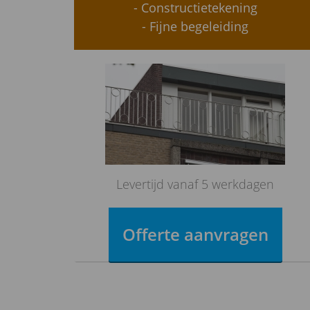
- Constructietekening
- Fijne begeleiding
Levertijd vanaf 5 werkdagen
Offerte aanvragen