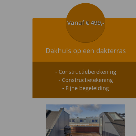
Vanaf € 499,-
Dakhuis op een dakterras
- Constructieberekening
- Constructietekening
- Fijne begeleiding