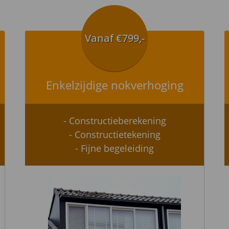
Vanaf €799,-
Enkelzijdige nokverhoging
- Constructieberekening
- Constructietekening
- Fijne begeleiding