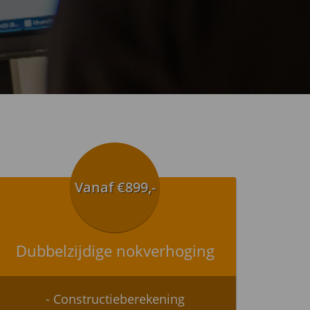
Vanaf €899,-
Dubbelzijdige nokverhoging
- Constructieberekening