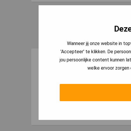
Deze
Wanneer jij onze website in to
'Accepteer' te klikken. De persoon
Eerlijk en transparant.
jou persoonlijke content kunnen lat
welke ervoor zorgen 
Wij gaan altijd eerlijk en transparant om met
meerwerk. Als we meerwerk moeten uitvoeren
geven we aan waarom dit moet en waar onze
uren naartoe gaan.