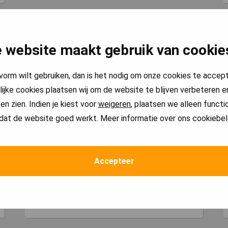
 website maakt gebruik van cookie
pvorm wilt gebruiken, dan is het nodig om onze cookies te accep
lijke cookies plaatsen wij om de website te blijven verbeteren en
Kleine aanpassingen zitten bij
en zien. Indien je kiest voor
weigeren
, plaatsen we alleen functi
dat de website goed werkt. Meer informatie over ons cookiebel
de prijs inbegrepen.
Heb je wensen die niet in de opdracht zitten en
Accepteer
kost het oplossen van deze wensen minder dan
een halfuur? Dan rekenen wij geen meerwerk.