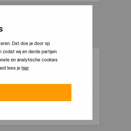
s
teren. Dat doe je door op
 zodat wij en derde partijen
Betaling is achteraf.
onele en analytische cookies
eid lees je
hier
.
Nadat wij het meerwerk hebben afgerond
ontvang je onze factuur. Je kunt daarom achteraf
het meerwerk betalen.