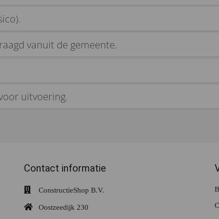
ico).
vraagd vanuit de gemeente.
voor uitvoering.
Contact informatie
B
ConstructieShop B.V.
C
Oostzeedijk 230