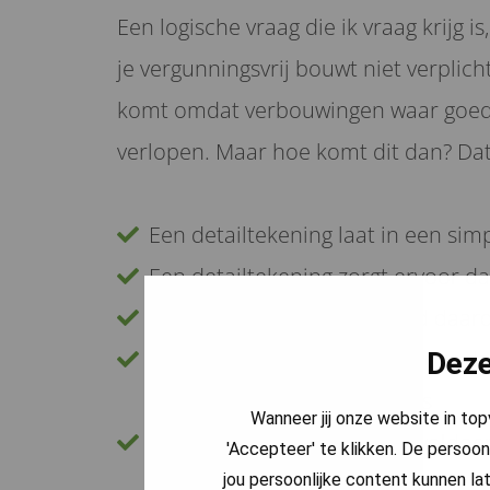
Een logische vraag die ik vraag krijg i
je vergunningsvrij bouwt niet verpli
komt omdat verbouwingen waar goede
verlopen. Maar hoe komt dit dan? Da
Een detailtekening laat in een sim
Een detailtekening zorgt ervoor 
Een detailtekening verkleind daar
Een detailtekening zorgt ervoor d
Deze
daarvoor verantwoordelijk is
Wanneer jij onze website in to
Een detailtekening helpt je voldo
'Accepteer' te klikken. De persoon
jou persoonlijke content kunnen lat