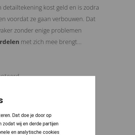
en detailtekening kost geld en is zodra
aken voordat ze gaan verbouwen. Dat
vaker zonder enige problemen
rdelen
met zich mee brengt...
enteerd
n
en waar het mis is gegaan en wie
s
teren. Dat doe je door op
 zodat wij en derde partijen
onele en analytische cookies