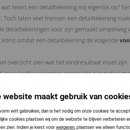
s, wat levert een detailtekening mij eigenlijk op? E
cht. Toch laten veel mensen een detailtekening m
 detailtekeningen voor zijn gemaakt simpelweg 
t komt omdat een detailtekening de volgende
voo
pel overzicht zien wat het eindresultaat moet zijn
dat jouw (ver)bouwwensen zorgvuldig zijn gedocum
door het risico op bouwfouten en onnodige koste
at je bij problemen met de verbouwing goed kan zi
 website maakt gebruik van cookie
pvorm wilt gebruiken, dan is het nodig om onze cookies te accep
en aan de geldende wet- en regelgeving
lijke cookies plaatsen wij om de website te blijven verbeteren en
en zien. Indien je kiest voor
weigeren
, plaatsen we alleen functi