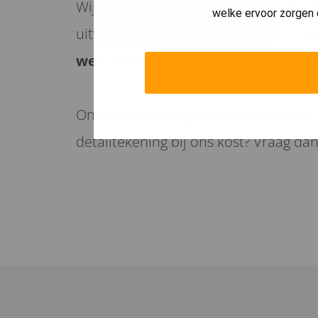
Wij zijn ervan overtuigd dat een detai
welke ervoor zorgen 
uitvoerende partijen gedurende de ve
wet- en regelgeving
en (3) dat je
min
Onze bouwkundige tekenaars helpen je
detailtekening bij ons kost? Vraag da