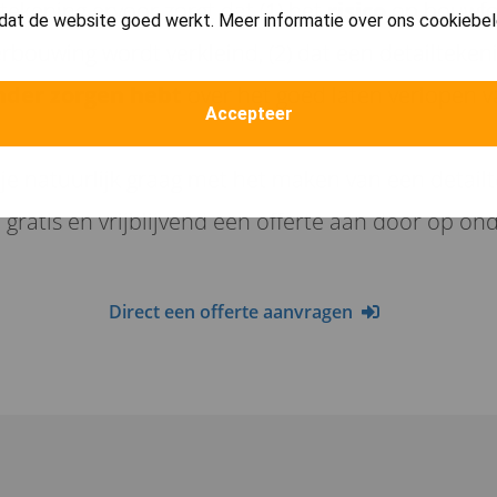
ltekening ervoor zorgt dat (1) het
risico
op bouwfo
dat de website goed werkt. Meer informatie over ons cookiebel
rbouwing wordt verkleind, (2) dat een detailteken
der zorgen hebt
over het goed laten verlopen 
Accepteer
 natuurlijk graag met het maken van een detailte
n gratis en vrijblijvend een offerte aan door op o
Direct een offerte aanvragen