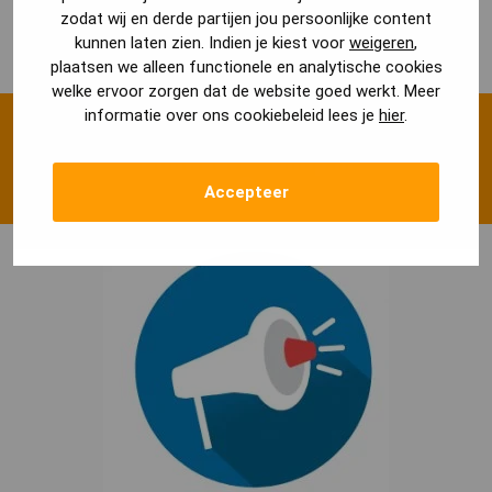
en garanderen dat de opgegeven stukken voldoen bij de
zodat wij en derde partijen jou persoonlijke content
gemeente.
kunnen laten zien. Indien je kiest voor
weigeren
,
plaatsen we alleen functionele en analytische cookies
welke ervoor zorgen dat de website goed werkt. Meer
informatie over ons cookiebeleid lees je
hier
.
De voordelen van een bouwtekening bij
BouwadviesShop.nl
Accepteer