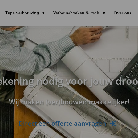
Type verbouwing
Verbouwboeken & tools
Over ons
kening nodig voor jouw dro
Wij maken (ver)bouwen makkelijker!
Direct een offerte aanvragen