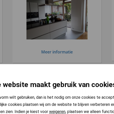
Meer informatie
 website maakt gebruik van cookie
e een bouwtekening nodi
pvorm wilt gebruiken, dan is het nodig om onze cookies te accep
lijke cookies plaatsen wij om de website te blijven verbeteren en
en zien. Indien je kiest voor
weigeren
, plaatsen we alleen functi