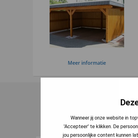
Meer informatie
Deze
Waarom j
Wanneer jij onze website in to
'Accepteer' te klikken. De persoon
jou persoonlijke content kunnen lat