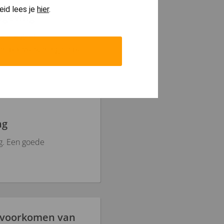
eid lees je
hier
.
lgeving
als je geen
Een bouwtekening helpt
ng
g. Een goede
t voorkomen van