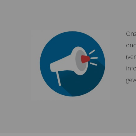
Onz
ond
(ve
inf
gev