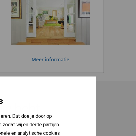
Meer informatie
s
g hebt...
teren. Dat doe je door op
 zodat wij en derde partijen
onele en analytische cookies