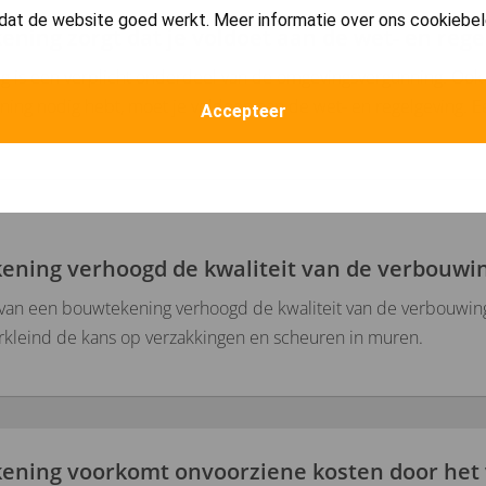
dat de website goed werkt. Meer informatie over ons cookiebel
ning zorgt dat je voldoet aan de wet- en rege
 is een verplicht onderdeel van de omgevingsvergunning. Ook 
ing nodig hebt, moet je voldoen aan de wet- en regelgeving. 
Accepteer
ening verhoogd de kwaliteit van de verbouwi
van een bouwtekening verhoogd de kwaliteit van de verbouwin
kleind de kans op verzakkingen en scheuren in muren.
ening voorkomt onvoorziene kosten door he