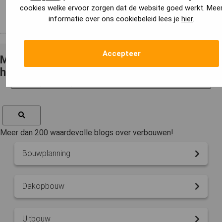
Reactie plaatsen
cookies welke ervoor zorgen dat de website goed werkt. Mee
informatie over ons cookiebeleid lees je
hier
.
Accepteer
Meer weten over 1 onderwerp? Klik dan op
het voor jou interessante onderwerp...
Meer dan 200 waardevolle blogs over verbouwen!
Bouwplanning
Dakopbouw
Uitbouw