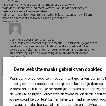
ong.180 cm.
* Moeten we hiervoor de betonnen muur 'ondersteunen'?
* Als de muur ondersteund moet worden, kan dat dan ook met een
verticale stalen balk in het midden?
*of is het mogelijk om een zuil van beton te laten staan van b.v. 30 cm
breed en daarnaast een tweede opening te maken?
Reageren
Door
Roy de Lepper
op
13 Jan 2020
Hi Ad, mijn excuses voor mijn late reactie. Er is iets fout gegaan met
het doorsturen van de vraag. In deze gevallen moet je altijd een
constructieberekening en een omgevingsvergunning aanvragen. Uit
die berekening blijkt hoe de opening ondersteunt moet worden.
Reageren
Deze website maakt gebruik van cookies
Wanneer jij onze website in topvorm wilt gebruiken, dan is het
Door
Michelle
op
25 Mar 2021
nodig om onze cookies te accepteren. Dat doe je door op
Wat is de meest voorkomende draagconstructie voor woningen uit circa
1940 in regio Utrecht?
'Accepteer' te klikken. De persoonlijke cookies plaatsen wij o
Reageren
de website te blijven verbeteren en zodat wij en derde partije
jou persoonlijke content kunnen laten zien. Indien je kiest voo
weigeren
, plaatsen we alleen functionele en analytische