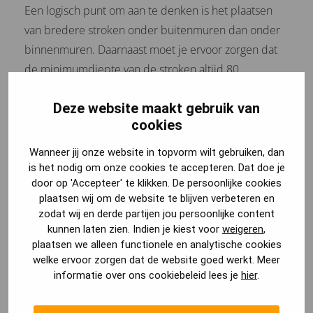
Een logisch punt om aan te denken is het plaatsen
van bredere stroken onder buitenmuren dan onder
binnenmuren. Daarnaast moet je ervoor zorgen dat
de minimumdiepte van de stroken altijd 80
centimeter is. Dit komt doordat er anders schade op
Deze website maakt gebruik van
kan treden bij vriestemperaturen.
cookies
Ook is het handig om een minimumbreedte van 40
Wanneer jij onze website in topvorm wilt gebruiken, dan
centimeter aan te houden om ervoor te zorgen dat
is het nodig om onze cookies te accepteren. Dat doe je
door op 'Accepteer' te klikken. De persoonlijke cookies
de fundering voldoende stevig is.
plaatsen wij om de website te blijven verbeteren en
zodat wij en derde partijen jou persoonlijke content
Wil je na het lezen van dit artikel meer weten over
kunnen laten zien. Indien je kiest voor
weigeren
,
een strookfundering? Lees dan eens
deze blog
.
plaatsen we alleen functionele en analytische cookies
welke ervoor zorgen dat de website goed werkt. Meer
informatie over ons cookiebeleid lees je
hier
.
Heb je nog vragen over de strookfundering?
Laat dan een berichtje achter in de reacties