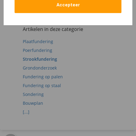
onder deze blog. Wij helpen je dan uiteraard zo
Accepteer
snel mogelijk verder en beantwoorden al jouw
vragen.
Artikelen in deze categorie
Plaatfundering
Poerfundering
Strookfundering
Grondonderzoek
Fundering op palen
Fundering op staal
Sondering
Bouwplan
[...]