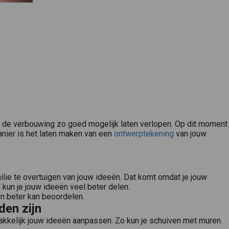
lt de verbouwing zo goed mogelijk laten verlopen. Op dit moment
anier is het laten maken van een
ontwerptekening
van jouw
ilie te overtuigen van jouw ideeën. Dat komt omdat je jouw
un je jouw ideeën veel beter delen.
ën beter kan beoordelen.
den zijn
Een ontwerptekening , in sommige gevallen ook wel een schetsontwerp genoemd. Is de eerste tekening die wordt gemaakt in het tekenproces. Bij een schetstekening worden de eerste ideeën van het bouwwerk getekend..
akkelijk jouw ideeën aanpassen. Zo kun je schuiven met muren.