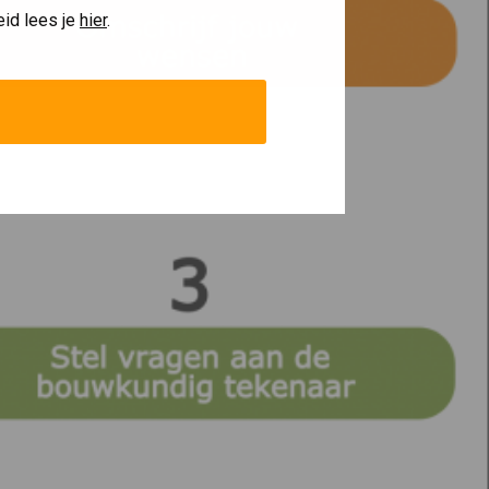
eid lees je
hier
.