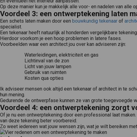
En eventueel het interieur aanpassen.
Op deze manier kun je makkelijk alle voor- en nadelen van alle opt
Voordeel 3: een ontwerptekening laten m
Een schets laten maken door een
bouwkundig tekenaar
of
archit
specialist.
Een tekenaar heeft natuurlijk al honderden vergelijkbare tekenin
Hierdoor voorkom je een hoop problemen in latere fases.
Voorbeelden waar een architect jou over kan adviseren zijn:
Waterleidingen, elektriciteit en gas
Lichtinval van de zon
Licht van jouw lampen
Een bouwkundig tekenaar is iemand die bouwtekeningen maakt. Een bouwtekening is een technische tekening die wordt gemaakt van een bouwwerk of een gebouw. Voorbeelden van bouwtekeningen zijn: Detailtekening..
Gebruik van ruimten
Een architect ontwerpt het uiterlijk van gebouwen als kantoren, fabrieken, kerken en scholen. Daarnaast heeft hij vaak een begeleidende 
Kosten qua opties
Ik adviseer mensen ook altijd een tekenaar of architect in te sc
hun mening.
Gedurende de ontwerpfase kunnen ze van grote toegevoegde wa
Voordeel 4: een ontwerptekening zorgt vo
Of je nu een ontwerptekening door een professional laat maken. 
van deze tekening beter voorbereid.
Zo weet iedereen wat jouw wensen zijn, wat je wilt bereiken met 