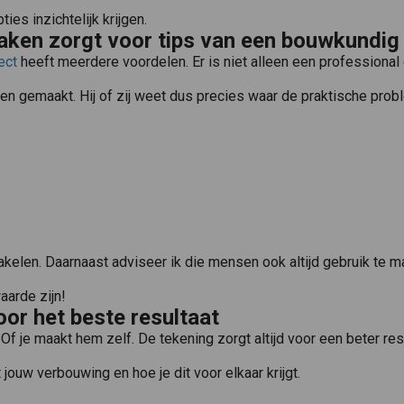
ies inzichtelijk krijgen.
aken zorgt voor tips van een bouwkundig 
Een schetsontwerp , in sommige gevallen ook wel een ontwerptekening genoemd. Is de eerste tekening die wordt gemaakt in het tekenproces. Bij een schetstekening worden de eerste ideeën van het bouwwerk 
ect
heeft meerdere voordelen. Er is niet alleen een professional d
gen gemaakt. Hij of zij weet dus precies waar de praktische prob
rol gedurende de realisatie van het ontworpen gebouw. Wat voor jou..
hakelen. Daarnaast adviseer ik die mensen ook altijd gebruik te 
arde zijn!
or het beste resultaat
Of je maakt hem zelf. De tekening zorgt altijd voor een beter re
jouw verbouwing en hoe je dit voor elkaar krijgt.