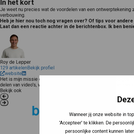
In het kort
Je weet nu precies wat de voordelen van een ontwerptekening zi
verbouwing.
Heb je hier nou toch nog vragen over? Of tips voor ander
Laat dan een reactie achter in de berichtenbox. Ik ben ben
Roy de Lepper
129 artikelen
Bekijk profiel
website
Het is mijn missie om jou toegang te geven tot alle benodigde k
delen van video's, waardevolle tools & door het maken van hand
Bekijk ook
Deze
Wanneer jij onze website in to
'Accepteer' te klikken. De persoonli
persoonlijke content kunnen laten