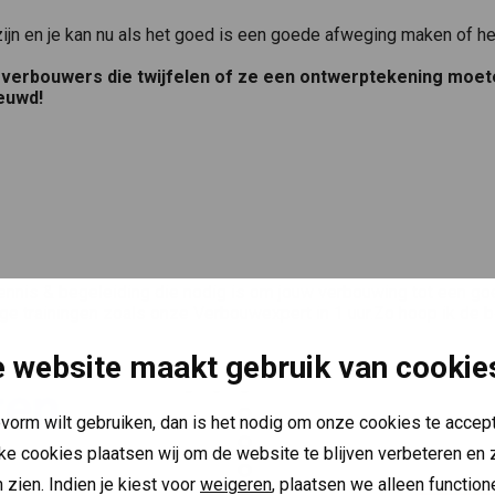
jn en je kan nu als het goed is een goede afweging maken of he
e verbouwers die twijfelen of ze een ontwerptekening moe
ieuwd!
ennis & begeleiding die nodig is om jouw verbouwing tot een goe
ige trainingen zoals onze Verbouwexpert in 1 uur.Zo hoop ik de 
 website maakt gebruik van cookie
pvorm wilt gebruiken, dan is het nodig om onze cookies te accept
jke cookies plaatsen wij om de website te blijven verbeteren en z
 zien. Indien je kiest voor
weigeren
, plaatsen we alleen functio