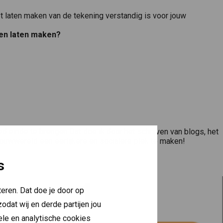
t laten maken van de tekening verstandig is voor jouw
ten laten maken?
d einde te brengen.Dat doe ik door het schrijven van blogs, het
bouwwereld een eerlijkere en socialere plek te maken!
s
eren. Dat doe je door op
odat wij en derde partijen jou
nele en analytische cookies