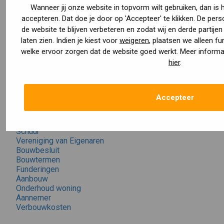
Bekijk ook
Wanneer jij onze website in topvorm wilt gebruiken, dan is
Reacties
accepteren. Dat doe je door op 'Accepteer' te klikken. De pers
de website te blijven verbeteren en zodat wij en derde partije
laten zien. Indien je kiest voor
weigeren
, plaatsen we alleen f
welke ervoor zorgen dat de website goed werkt. Meer informat
hier
.
Categorieën
Accepteer
Bouwplanning
Dakopbouw
Uitbouw
Schuur
Vereniging van Eigenaren
Bouwbesluit
Bouwtermen
Funderingen
Aanbouw
Onderhoud woning
Aannemer
Verbouwkosten