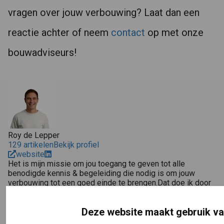
vragen over jouw verbouwing? Laat dan een
reactie achter of neem
contact
op met onze
bouwadviseurs!
Roy de Lepper
129 artikelen
Bekijk profiel
website
Het is mijn missie om jou toegang te geven tot alle
benodigde kennis & begeleiding die nodig is om jouw
verbouwing tot een goed einde te brengen.Dat doe ik door
het schrijven van blogs, het delen van video's, waardevolle
tools & door het maken van handige trainingen zoals onze
Deze website maakt gebruik v
Verbouwexpert in 1 uur.Zo hoop ik de bouwwereld een
eerlijkere en socialere plek te maken!