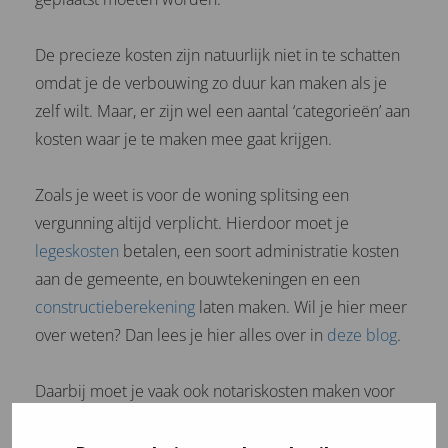
De precieze kosten zijn natuurlijk niet in te schatten
omdat je de verbouwing zo duur kan maken als je
zelf wilt. Maar, er zijn wel een aantal ‘categorieën’ aan
kosten waar je te maken mee gaat krijgen.
Zoals je weet is voor de woning splitsing een
vergunning altijd verplicht. Hierdoor moet je
legeskosten
betalen, een soort administratie kosten
aan de gemeente, en bouwtekeningen en een
constructieberekening
laten maken. Wil je hier meer
over weten? Dan lees je hier alles over in
deze blog
.
Daarbij moet je vaak ook notariskosten maken voor
het registreren van de appartementen en het maken
van een splitsingsakte. Let wel, de splitsingsakte is