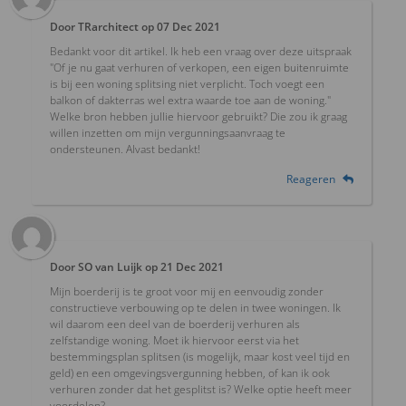
Door
TRarchitect
op
07 Dec 2021
Bedankt voor dit artikel. Ik heb een vraag over deze uitspraak
"Of je nu gaat verhuren of verkopen, een eigen buitenruimte
is bij een woning splitsing niet verplicht. Toch voegt een
balkon of dakterras wel extra waarde toe aan de woning."
Welke bron hebben jullie hiervoor gebruikt? Die zou ik graag
willen inzetten om mijn vergunningsaanvraag te
ondersteunen. Alvast bedankt!
Reageren
Door
SO van Luijk
op
21 Dec 2021
Mijn boerderij is te groot voor mij en eenvoudig zonder
constructieve verbouwing op te delen in twee woningen. Ik
wil daarom een deel van de boerderij verhuren als
zelfstandige woning. Moet ik hiervoor eerst via het
bestemmingsplan splitsen (is mogelijk, maar kost veel tijd en
geld) en een omgevingsvergunning hebben, of kan ik ook
verhuren zonder dat het gesplitst is? Welke optie heeft meer
voordelen?