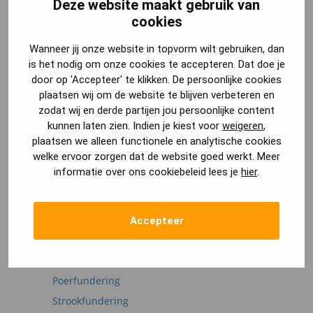
Deze website maakt gebruik van
alleen verplicht wanneer je de woning verkoopt.
cookies
Wanneer jij onze website in topvorm wilt gebruiken, dan
Tot slot zijn er dan de eerder genoemde
is het nodig om onze cookies te accepteren. Dat doe je
verbouwkosten die volledig afhankelijk zijn van jouw
door op 'Accepteer' te klikken. De persoonlijke cookies
plaatsen wij om de website te blijven verbeteren en
verbouwing.
zodat wij en derde partijen jou persoonlijke content
kunnen laten zien. Indien je kiest voor
weigeren
,
Heb je nog vragen over het splitsen van de
plaatsen we alleen functionele en analytische cookies
woning? Of over andere onderwerpen die je in
welke ervoor zorgen dat de website goed werkt. Meer
informatie over ons cookiebeleid lees je
hier
.
deze blog bent tegengekomen?
Laat dan een reactie achter onder dit artikel.
Dan helpen wij je zo snel mogelijk verder.
Accepteer
Artikelen in deze categorie
Plaatfundering
Poerfundering
Strookfundering