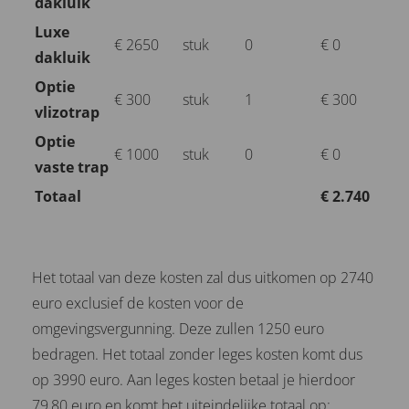
dakluik
Luxe
€ 2650
stuk
0
€ 0
dakluik
Optie
€ 300
stuk
1
€ 300
vlizotrap
Optie
€ 1000
stuk
0
€ 0
vaste trap
Totaal
€ 2.740
Het totaal van deze kosten zal dus uitkomen op 2740
euro exclusief de kosten voor de
omgevingsvergunning. Deze zullen 1250 euro
bedragen. Het totaal zonder leges kosten komt dus
op 3990 euro. Aan leges kosten betaal je hierdoor
79,80 euro en komt het uiteindelijke totaal op: