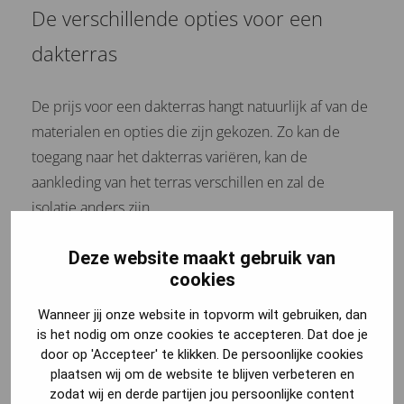
De verschillende opties voor een
dakterras
De prijs voor een dakterras hangt natuurlijk af van de
materialen en opties die zijn gekozen. Zo kan de
toegang naar het dakterras variëren, kan de
aankleding van het terras verschillen en zal de
isolatie anders zijn.
Type toegang van een dakterras
Deze website maakt gebruik van
cookies
Om het dakterras op te komen zijn er verschillende
Wanneer jij onze website in topvorm wilt gebruiken, dan
opties. Zo is er een optie voor een vlizotrap, dit is een
is het nodig om onze cookies te accepteren. Dat doe je
uitschuifbare of opvouwbare trap die je naar
door op 'Accepteer' te klikken. De persoonlijke cookies
beneden kunt halen. Een andere optie kan een vaste
plaatsen wij om de website te blijven verbeteren en
trap zijn die zich aan de zijkant van het bouwwerk
zodat wij en derde partijen jou persoonlijke content