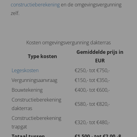
constructieberekening
en de omgevingsvergunning
zelf.
Kosten omgevingsvergunning dakterras
Gemiddelde prijs in
Type kosten
EUR
Legeskosten
€250,- tot €750,-
Vergunningsaanvraag
€150,- tot €350,-
Bouwtekening
€400,- tot €600,-
Constructieberekening
€580,- tot €820,-
dakterras
Constructieberekening
€320,- tot €480,-
trapgat
Totaal tussen
€1.500,- tot €2.00,-8