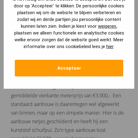
door op 'Accepteer' te klikken. De persoonlijke cookies
te maken, maken wij altijd onderscheid tussen 3
plaatsen wij om de website te blijven verbeteren en
verschil aanbouwen.
zodat wij en derde partijen jou persoonlijke content
kunnen laten zien. Indien je kiest voor
weigeren
,
plaatsen we alleen functionele en analytische cookies
Casco aanbouw
welke ervoor zorgen dat de website goed werkt. Meer
informatie over ons cookiebeleid lees je
hier
.
Standaard aanbouw
Luxe aanbouw
Accepteer
Een casco aanbouw (onafgewerkt van binnen) is
hierin uiteraard de goedkoopste variant met een
gemiddelde vierkante meterprijs van €3.000,-. Een
standaard aanbouw is daarentegen wel afgewerkt
van binnen, maar op een simpele manier. Hier is de
aanbouw netjes geschilderd en heeft hij een
kunststof schuifpui. Zo'n type aanbouw kost