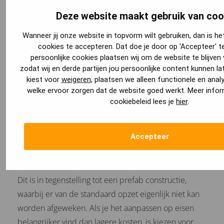
Deze website maakt gebruik van coo
Wanneer jij onze website in topvorm wilt gebruiken, dan is h
cookies te accepteren. Dat doe je door op 'Accepteer' te
Een ander voordeel is dat de prefab aanbouw in
persoonlijke cookies plaatsen wij om de website te blijven
korte tijd en eenvoudig geplaatst kan worden. Dit zal
zodat wij en derde partijen jou persoonlijke content kunnen lat
ook nog arbeidskosten besparen. Bij een maatwerk
kiest voor
weigeren
, plaatsen we alleen functionele en anal
aanbouw wordt er gekozen om de aanbouw op
welke ervoor zorgen dat de website goed werkt. Meer infor
cookiebeleid lees je
hier
.
locatie te bouwen. Het grote voordeel van een
maatwerk aanbouw is dat het makkelijker is aan te
passen op jouw wensen en eisen.
Accepteer
Dit is in tegenstelling tot een prefab constructie,
waarbij er van de standaard opzet eigenlijk niet kan
worden afgeweken. Als je het aanpassen op eisen
belangrijker vind dan lagere kosten, is kiezen voor