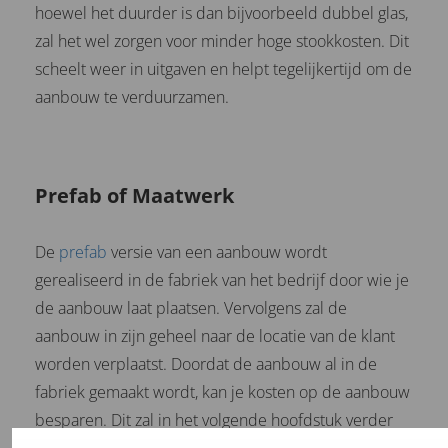
hoewel het duurder is dan bijvoorbeeld dubbel glas,
zal het wel zorgen voor minder hoge stookkosten. Dit
scheelt weer in uitgaven en helpt tegelijkertijd om de
aanbouw te verduurzamen.
Prefab of Maatwerk
De
prefab
versie van een aanbouw wordt
gerealiseerd in de fabriek van het bedrijf door wie je
de aanbouw laat plaatsen. Vervolgens zal de
aanbouw in zijn geheel naar de locatie van de klant
worden verplaatst. Doordat de aanbouw al in de
fabriek gemaakt wordt, kan je kosten op de aanbouw
besparen. Dit zal in het volgende hoofdstuk verder
duidelijk worden.