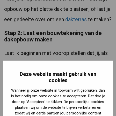
opbouw op het platte dak te plaatsen, of laat je
een gedeelte over om een
dakterras
te maken?
Stap 2: Laat een bouwtekening van de
dakopbouw maken
Laat ik beginnen met voorop stellen dat jij, als
vergunningsplichtige verbouwer, niet de enige
bent die de bouwtekeningen moet laten maken.
Deze website maakt gebruik van
cookies
Een bouwtekening en constructieberekening
Wanneer jij onze website in topvorm wilt gebruiken, dan
zijn namelijk altijd verplicht om aan de
is het nodig om onze cookies te accepteren. Dat doe je
door op 'Accepteer' te klikken. De persoonlijke cookies
regelgeving in de bouw te voldoen.
plaatsen wij om de website te blijven verbeteren en
zodat wij en derde partijen jou persoonlijke content