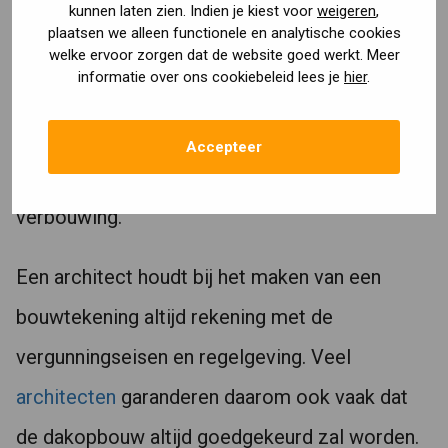
kunnen laten zien. Indien je kiest voor
weigeren
,
Je laat de bouwtekeningen maken door een
plaatsen we alleen functionele en analytische cookies
architect of doet dit zelf wanneer je meer dan
welke ervoor zorgen dat de website goed werkt. Meer
informatie over ons cookiebeleid lees je
hier
.
genoeg ervaring hebt in de bouw. Echt moet je
hier wel 100% zeker van zijn, omdat de
Accepteer
tekeningen van groot belang zijn voor de
verbouwing.
Een architect houdt bij het maken van een
bouwtekening altijd rekening met de
vergunningseisen en regelgeving. Veel
architecten
garanderen daarom ook vaak dat
de dakopbouw altijd goedgekeurd zal worden.