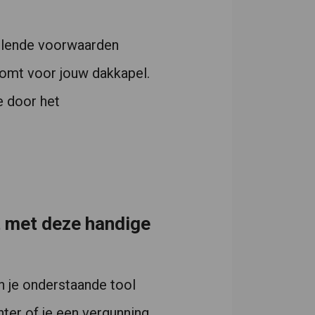
illende voorwaarden
komt voor jouw dakkapel.
e door het
t met deze handige
n je onderstaande tool
hter of je een vergunning