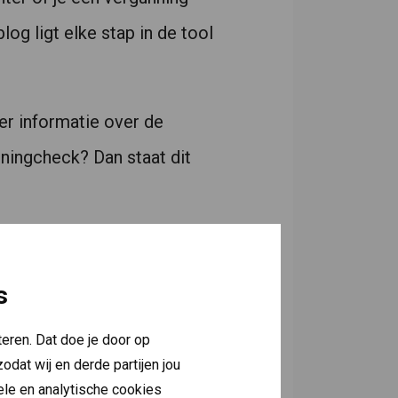
og ligt elke stap in de tool
er informatie over de
ningcheck? Dan staat dit
s
eren. Dat doe je door op
odat wij en derde partijen jou
nele en analytische cookies