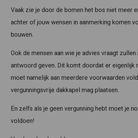
Vaak zie je door de bomen het bos niet meer en 
achter of jouw wensen in aanmerking komen voo
Een dakkapel wordt gebouwe als uitbouw op een schuin dak
bouwen.
Ook de mensen aan wie je advies vraagt zullen 
antwoord geven. Dit komt doordat er eigenlijk 
moet namelijk aan meerdere voorwaarden vold
vergunningsvrije dakkapel mag plaatsen.
En zelfs als je geen vergunning hebt moet je n
voldoen!