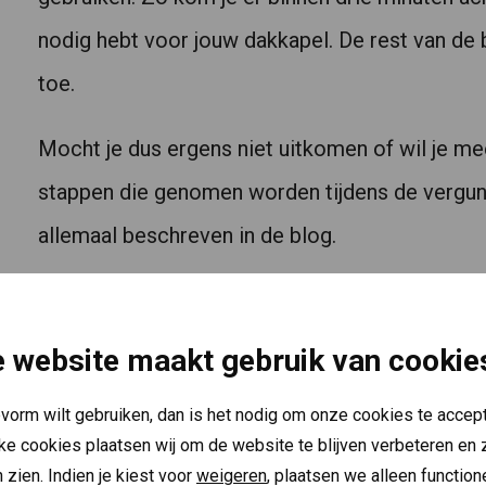
nodig hebt voor jouw dakkapel. De rest van de bl
toe.
Mocht je dus ergens niet uitkomen of wil je me
stappen die genomen worden tijdens de vergun
allemaal beschreven in de blog.
 website maakt gebruik van cookie
pvorm wilt gebruiken, dan is het nodig om onze cookies te accept
jke cookies plaatsen wij om de website te blijven verbeteren en z
 zien. Indien je kiest voor
weigeren
, plaatsen we alleen functio