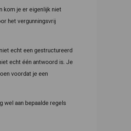
kom je er eigenlijk niet
r het vergunningsvrij
vlak. Het wordt vaak gebruikt als vergroting van de bovenverdieping van een woning.In deze kennisbank beantwoord ik allerlei verschillende vragen te maken hebben..
niet echt een gestructureerd
niet echt één antwoord is. Je
oen voordat je een
og wel aan bepaalde regels