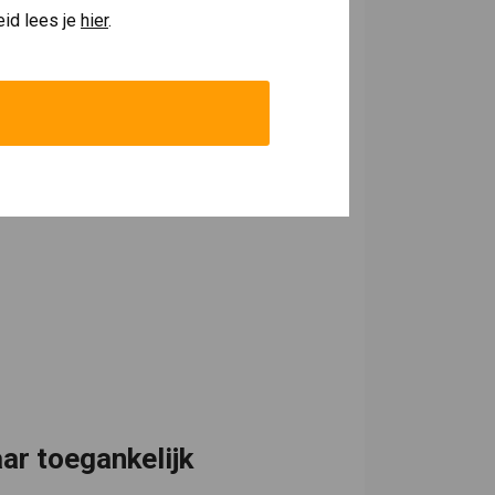
eid lees je
hier
.
ar toegankelijk