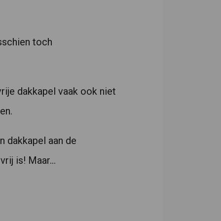
isschien toch
ije dakkapel vaak ook niet
en.
een dakkapel aan de
rij is! Maar…