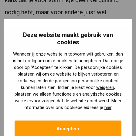
kans dat je voor sommige geen vergunning
nodig hebt, maar voor andere juist wel.
Controleer dus altijd voor elke verbouwing
Deze website maakt gebruik van
afzonderlijk of je al dan niet een
cookies
vergunningplicht hebt.
Wanneer jij onze website in topvorm wilt gebruiken, dan
is het nodig om onze cookies te accepteren. Dat doe je
(Ver) bouwen zonder vergunning voor
door op 'Accepteer' te klikken. De persoonlijke cookies
mantelzorg
plaatsen wij om de website te blijven verbeteren en
zodat wij en derde partijen jou persoonlijke content
Een belangrijke uitzondering op de
kunnen laten zien. Indien je kiest voor
weigeren
,
plaatsen we alleen functionele en analytische cookies
vergunningplicht geldt voor verbouwingen ten
welke ervoor zorgen dat de website goed werkt. Meer
informatie over ons cookiebeleid lees je
hier
.
behoeve van mantelzorg. In of bij een woning
mag vergunningsvrij een ruimte bij gebouwd (of
Accepteer