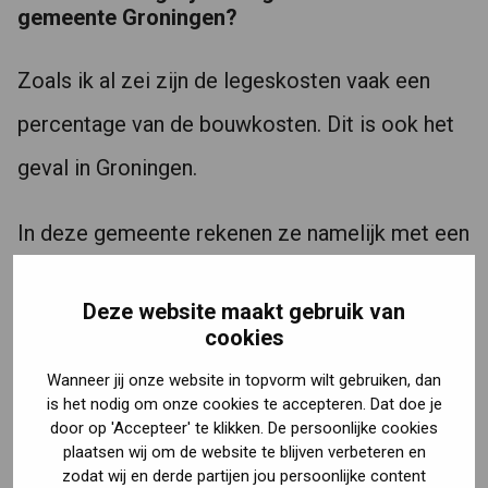
gemeente Groningen?
Zoals ik al zei zijn de legeskosten vaak een
percentage van de bouwkosten. Dit is ook het
geval in Groningen.
In deze gemeente rekenen ze namelijk met een
aflopend percentage.
Deze website maakt gebruik van
cookies
Zo betaal je voor een verbouwing van €500,-
Wanneer jij onze website in topvorm wilt gebruiken, dan
een percentage van 27,83%. Nu is de kans dat
is het nodig om onze cookies te accepteren. Dat doe je
de verbouwing 500 euro kost natuurlijk niet zo
door op 'Accepteer' te klikken. De persoonlijke cookies
plaatsen wij om de website te blijven verbeteren en
groot.
zodat wij en derde partijen jou persoonlijke content