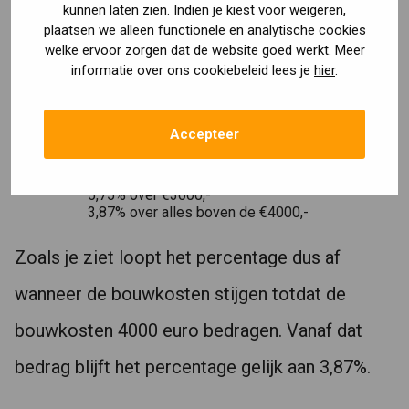
kunnen laten zien. Indien je kiest voor
weigeren
,
plaatsen we alleen functionele en analytische cookies
Maar om aan te geven hoe het rente
welke ervoor zorgen dat de website goed werkt. Meer
informatie over ons cookiebeleid lees je
hier
.
percentage oploopt geeft ik je toch even het
schema hier beneden:
Accepteer
13,92% over €1000,-
11,5% over €2000,-
5,75% over €3000,-
3,87% over alles boven de €4000,-
Zoals je ziet loopt het percentage dus af
wanneer de bouwkosten stijgen totdat de
bouwkosten 4000 euro bedragen. Vanaf dat
bedrag blijft het percentage gelijk aan 3,87%.